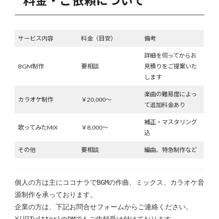
料金・ご依頼について
サービス内容
料金（目安）
備考
詳細を伺ってからお
BGM制作
要相談
見積りをご提案いた
します
楽曲の難易度によっ
カラオケ制作
￥20,000〜
て追加料金あり
補正・マスタリング
歌ってみたMIX
￥8,000〜
込
その他
要相談
編曲、特急制作など
個人の方は主にココナラでBGMの作曲、ミックス、カラオケ音
源制作を承っております。
企業の方は、下記お問合せフォームからご連絡ください。
X(旧Twitter)のDMでもご依頼受け付けております。